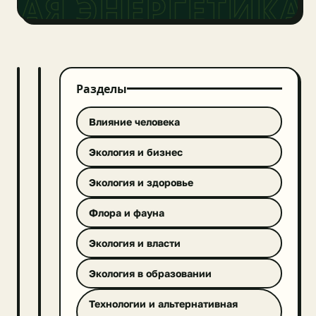
НАЯ ЭНЕРГЕТИКА
Разделы
ТЕХНОЛОГИИ И
ВЛИЯНИЕ
АЛЬТЕРНАТИВНАЯ
ЧЕЛОВЕКА
ЭНЕРГЕТИКА
Влияние человека
Экология и бизнес
Экология и здоровье
Флора и фауна
Экология и власти
Экология в образовании
Министерство
Технологии и альтернативная
природных