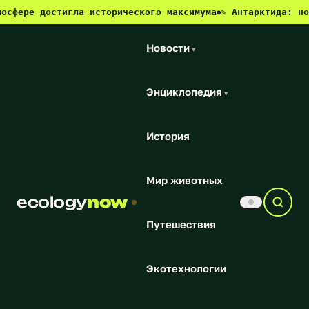
фере достигла исторического максимума
✎ Антарктида: новы
●
Новости
▾
Энциклопедия
▾
История
Мир животных
ecology
now
Путешествия
Экотехнологии