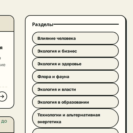
Разделы
Влияние человека
я
Экология и бизнес
в
Экология и здоровье
вие
Флора и фауна
ию
я,
Экология и власти
Экология в образовании
Технологии и альтернативная
энергетика