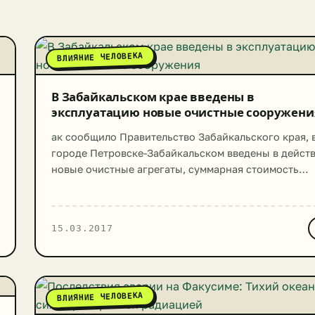
ВЛИЯНИЕ ЧЕЛОВЕКА
В Забайкальском крае введены в
эксплуатацию новые очистные сооружени
ак сообщило Правительство Забайкальского края, 
городе Петровске-Забайкальском введены в дейст
новые очистные агрегаты, суммарная стоимость
которых составила 70 900 000 рублей. По заявлен
уполномоченного руководства Забайкальского кра
сооружение столь высокого разряда внедрено в
15.03.2017
регионе впервые. Оснащение очистных объектов
полностью соответствует экологическим нормам.
Строительство инициировало Федеральное
Правительство в рамках целевой программы о
ВЛИЯНИЕ ЧЕЛОВЕКА
сохранении озера Байкал. Очистные соору