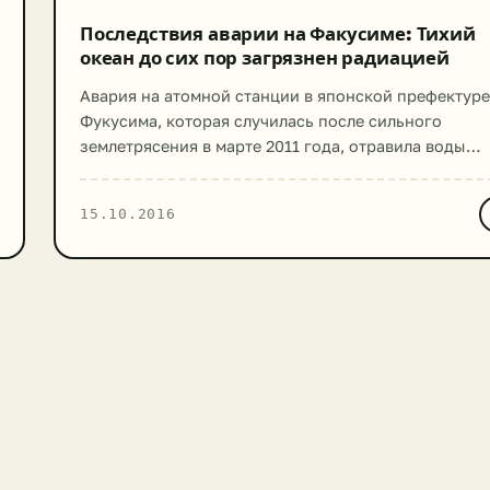
Последствия аварии на Факусиме: Тихий
океан до сих пор загрязнен радиацией
Авария на атомной станции в японской префектуре
Фукусима, которая случилась после сильного
землетрясения в марте 2011 года, отравила воды
Тихого океана. Пять лет назад Япония была
подвергнута удару мощного цунами. Огромной
15.10.2016
волной вывелась из строя система энергоснабжени
которая отвечала за охлаждение в энергоблоках на
АЭС «Фукусима». Три реактора буквально
расплавились. Взрыв повредил бетонные
конструкции, и […]