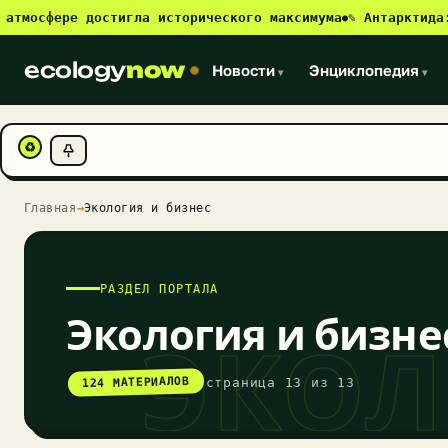
осфере достигла исторического максимума
✎ Антарктида: нов
●
ecology
now
Новости
Энциклопедия
▾
▾
♻
Главная
→
Экология и бизнес
РАЗДЕЛ ПОРТАЛА
Экология и бизне
ЭКОЛ
124 МАТЕРИАЛОВ
страница 13 из 13