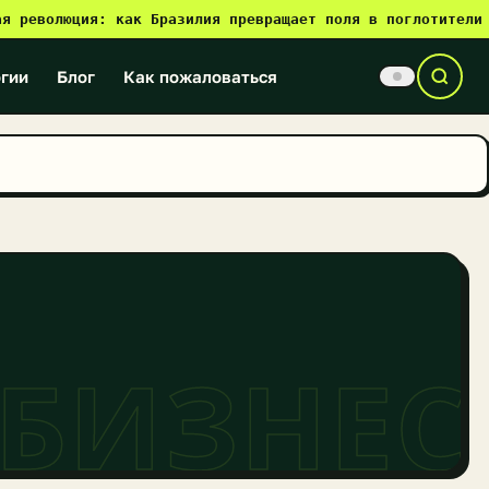
волюция: как Бразилия превращает поля в поглотители CO₂
●
гии
Блог
Как пожаловаться
 БИЗНЕС