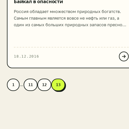
Байкал в опасности
Россия обладает множеством природных богатств.
Самым главным является вовсе не нефть или газ, а
один из самых больших природных запасов пресной
воды на Земле. Озеро Байкал уже достаточно давно
стало национальным достоянием и всегда готово
удивить своими особенностями. Байкальские воды
всегда были эталоном чистоты, но в последнее время
18.12.2016
экологическая обстановка сложилась просто
катастрофическая. Отличительными особенностями
[…]
…
1
11
12
13