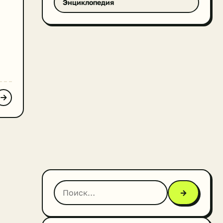
Энциклопедия
я,
→