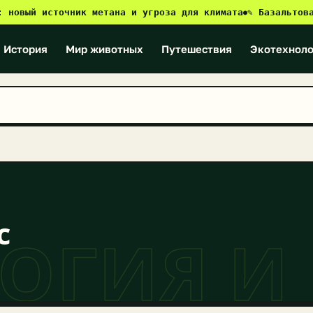
ый источник метана и угроза для климата
✎ Базальтовая ре
●
История
Мир животных
Путешествия
Экотехноло
с
ОГИЯ И