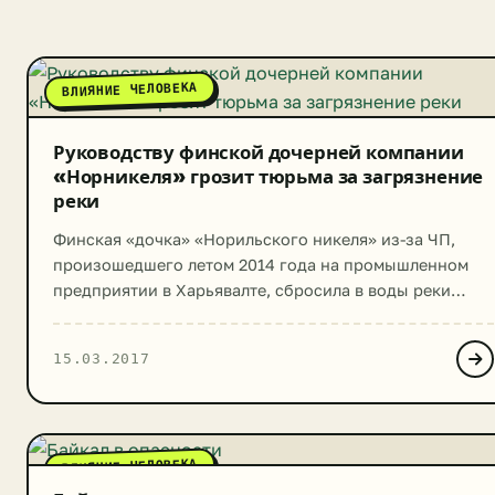
ВЛИЯНИЕ ЧЕЛОВЕКА
Руководству финской дочерней компании
«Норникеля» грозит тюрьма за загрязнение
реки
Финская «дочка» «Норильского никеля» из-за ЧП,
произошедшего летом 2014 года на промышленном
предприятии в Харьявалте, сбросила в воды реки
Кокемяэнйоки свыше 66 т никельсодержащих
отходов. Это спровоцировало гибель множества
15.03.2017
животных и растений. Прокуратура финского города
Пори начала по этому факту расследование, которое
на сегодняшний день завершилось. Представители
надзорного органа Пори считают, что управленцы
ВЛИЯНИЕ ЧЕЛОВЕКА
дочернего предприятия […]