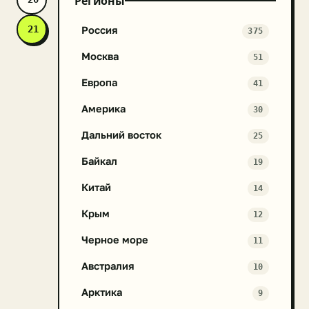
Регионы
эти
животные
21
Россия
375
стали
чаще
Москва
51
приходить
Европа
41
в
места
Америка
30
проживания
людей.
Дальний восток
25
При
Байкал
19
этом
медведей
Китай
14
стали
замечать
Крым
12
даже
Черное море
11
на
тех
Австралия
10
территориях,
куда
Арктика
9
они