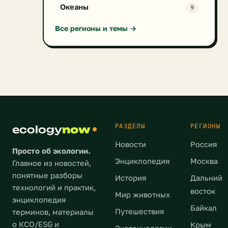
Океаны
9
раньше
не
Все регионы и темы →
приходили:
на
Новой
Земле
и
в
Ненецком
автономном
РАЗДЕЛЫ
РЕГИОНЫ
ecology
now
округе.
Десять
Новости
Россия
Просто об экологии.
лет
Энциклопедия
Москва
назад
Главное из новостей,
тоже
понятные разборы
История
Дальний
самое
технологий и практик,
восток
Мир животных
произошло
энциклопедия
Байкал
и
Путешествия
терминов, материалы
на
о КСО/ESG и
Крым