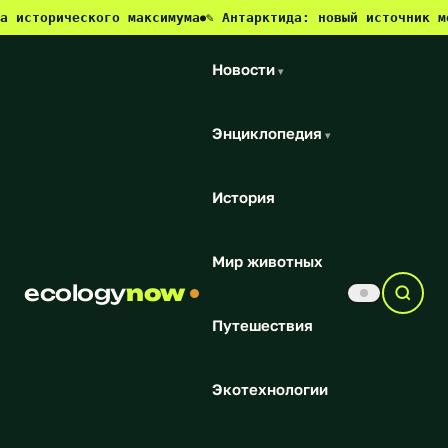
 исторического максимума
✎ Антарктида: новый источник ме
●
Новости
▾
Энциклопедия
▾
История
Мир животных
ecology
now
Путешествия
Экотехнологии