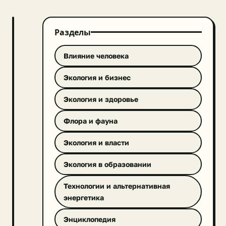
Разделы
ФЛОРА
И
ФАУНА
Влияние человека
Экология и бизнес
Экология и здоровье
Флора и фауна
Экология и власти
Из-
Экология в образовании
за
Технологии и альтернативная
таяния
арктических
энергетика
льдов
Энциклопедия
белые