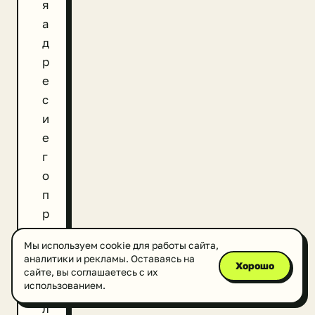
я
а
д
р
е
с
и
е
г
о
п
р
е
Мы используем cookie для работы сайта,
д
аналитики и рекламы. Оставаясь на
Хорошо
п
сайте, вы соглашаетесь с их
использованием.
о
л