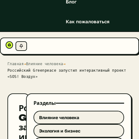
Блог
Как пожаловаться
♻
Главная
→
Влияние человека
→
Российский Greenpeace запустил интерактивный проект
«SOS! Воздух»
Разделы
Российский
Greenpeace
Влияние человека
запустил
Экология и бизнес
интерактивный