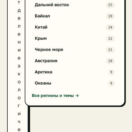
т
Дальний восток
25
д
Байкал
19
е
л
Китай
14
е
Крым
12
н
и
Черное море
11
е
Австралия
10
э
Арктика
9
к
о
Океаны
9
л
Все регионы и темы →
о
г
и
ч
е