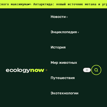
ксимума
✎ Антарктида: новый источник метана и угроза для
●
Новости
▾
Энциклопедия
▾
История
Мир животных
ecology
now
Путешествия
Экотехнологии