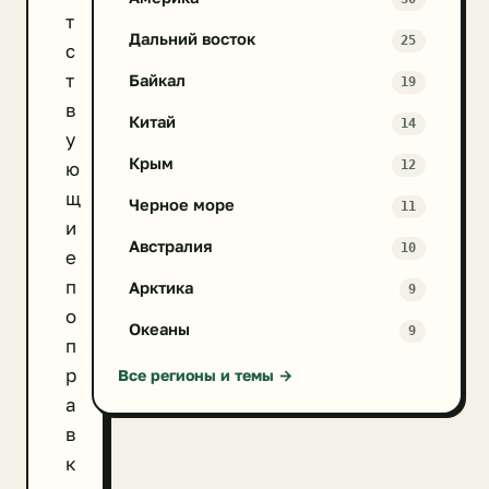
т
Дальний восток
25
с
т
Байкал
19
в
Китай
14
у
Крым
12
ю
щ
Черное море
11
и
Австралия
10
е
п
Арктика
9
о
Океаны
9
п
р
Все регионы и темы →
а
в
к