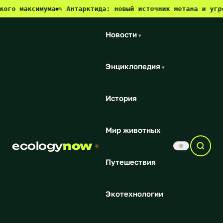
ксимума
✎ Антарктида: новый источник метана и угроза для 
●
Новости
▾
Энциклопедия
▾
История
Мир животных
ecology
now
Путешествия
Экотехнологии