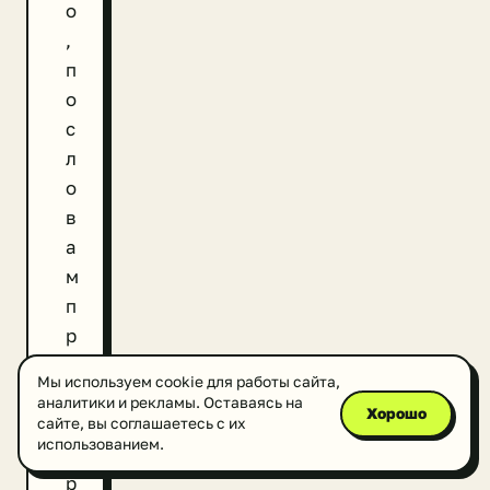
о
,
п
о
с
л
о
в
а
м
п
р
е
Мы используем cookie для работы сайта,
м
аналитики и рекламы. Оставаясь на
Хорошо
ь
сайте, вы соглашаетесь с их
использованием.
е
р