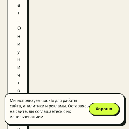
а
т
.
О
н
и
у
н
и
ч
т
о
ж
Мы используем cookie для работы
а
сайта, аналитики и рекламы. Оставаясь
Хорошо
на сайте, вы соглашаетесь с их
ю
использованием.
т