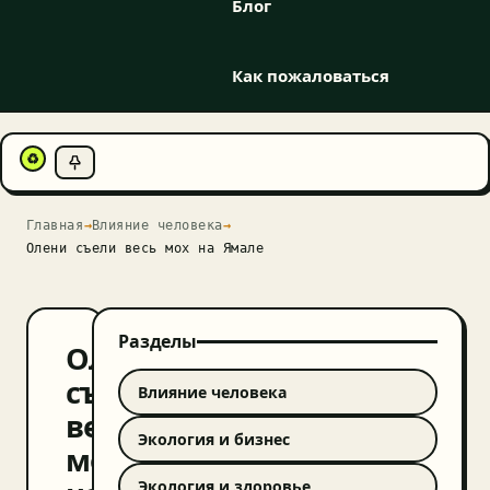
Блог
Как пожаловаться
♻
Главная
→
Влияние человека
→
Олени съели весь мох на Ямале
Разделы
Олени
съели
Влияние человека
весь
Экология и бизнес
мох
Экология и здоровье