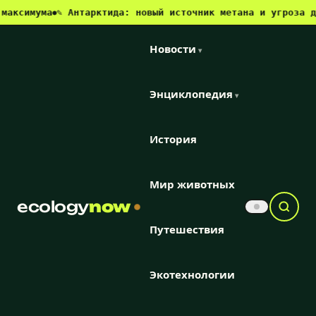
ма
✎ Антарктида: новый источник метана и угроза для клим
●
Новости
▾
Энциклопедия
▾
История
Мир животных
ecology
now
Путешествия
Экотехнологии