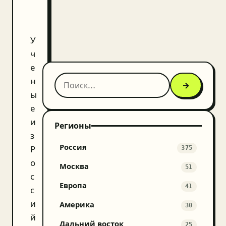
У
ч
е
н
→
ы
е
и
Регионы
з
Россия
Р
375
о
Москва
51
с
Европа
41
с
и
Америка
30
й
Дальний восток
25