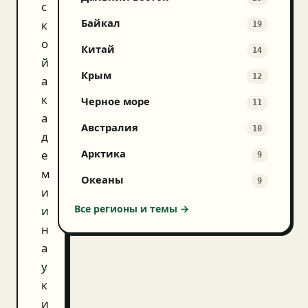
с
Байкал
к
19
о
Китай
14
й
Крым
12
а
к
Черное море
11
а
Австралия
10
д
Арктика
е
9
м
Океаны
9
и
Все регионы и темы →
и
н
а
у
к
и