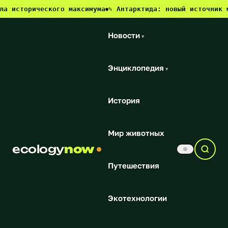
рического максимума
✎ Антарктида: новый источник метана и
●
Новости
▾
Энциклопедия
▾
История
Мир животных
ecology
now
Путешествия
Экотехнологии