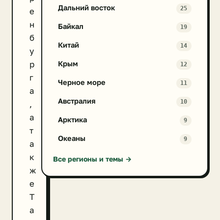
Дальний восток
25
е
н
Байкал
19
б
Китай
14
у
р
Крым
12
г
Черное море
11
а
Австралия
10
,
а
Арктика
9
т
Океаны
9
а
к
Все регионы и темы →
ж
е
Т
а