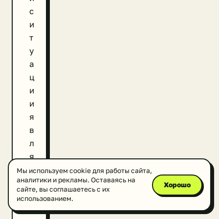
с
и
т
у
а
ц
и
и
я
в
л
я
е
Мы используем cookie для работы сайта,
аналитики и рекламы. Оставаясь на
т
Хорошо
сайте, вы соглашаетесь с их
с
использованием.
я