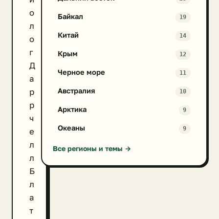
о
Байкал
19
л
Китай
14
о
г
Крым
12
Д
Черное море
11
а
Австралия
р
10
р
Арктика
9
ч
Океаны
9
е
л
Все регионы и темы →
л
Б
л
а
т