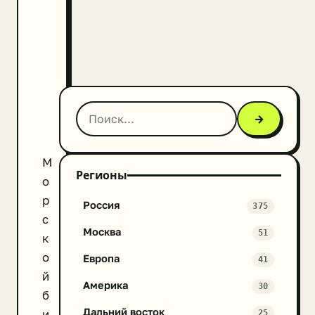
→
М
Регионы
о
р
Россия
375
с
Москва
51
к
о
Европа
41
й
Америка
30
б
Дальний восток
и
25