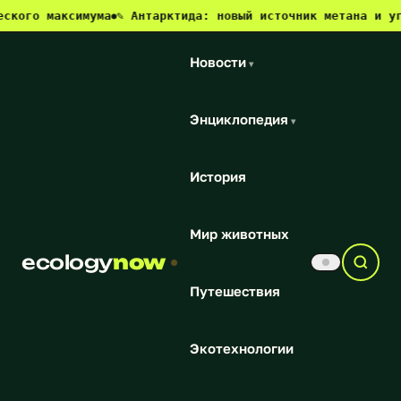
аксимума
✎ Антарктида: новый источник метана и угроза дл
●
Новости
▾
Энциклопедия
▾
История
Мир животных
ecology
now
Путешествия
Экотехнологии