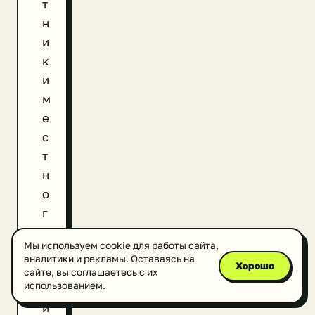
т
н
и
к
и
м
е
с
т
н
о
г
о
Мы используем cookie для работы сайта,
н
аналитики и рекламы. Оставаясь на
Хорошо
а
сайте, вы соглашаетесь с их
использованием.
ц
и