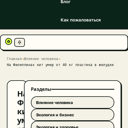
Блог
Как пожаловаться
♻
Главная
→
Влияние человека
→
На Филиппинах кит умер от 40 кг пластика в желудке
Разделы
На
Филиппинах
Влияние человека
кит
Экология и бизнес
умер
Экология и здоровье