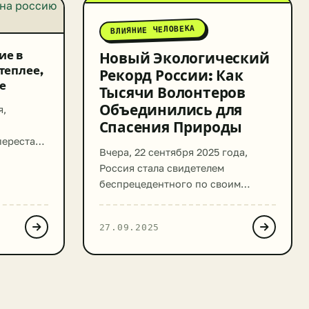
ВЛИЯНИЕ ЧЕЛОВЕКА
ие в
Новый Экологический
теплее,
Рекорд России: Как
е
Тысячи Волонтеров
Объединились для
я,
Спасения Природы
перестали
Вчера, 22 сентября 2025 года,
й из
Россия стала свидетелем
т здесь и
беспрецедентного по своим
 их на
масштабам экологического
огие
события. Компания Эн+ (En+),
ледние
27.09.2025
ведущий производитель алюминия
и электроэнергии, установила
тину
новый национальный и мировой
в
рекорд, организовав самую
ы
массовую одновременную уборку
еплее, а