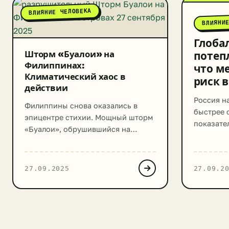
ВЛИЯНИЕ ЧЕЛОВЕКА
ВЛИЯНИ
Глоба
Шторм «Буалои» на
потеп
Филиппинах:
что ме
Климатический хаос в
риск 
действии
Россия на
Филиппины снова оказались в
быстрее 
эпицентре стихии. Мощный шторм
показател
«Буалои», обрушившийся на
— в 3-3,5
архипелаг 26 сентября 2025 года,
жарким в
принес с собой хаос и
метеонаб
разрушения, став очередным
27.09.2025
27.09.2
прогнози
грозным напоминанием о
ускорени
растущей угрозе экстремальных
последни
погодных явлений в условиях
температ
меняющегося климата. Сотни
0,5°C, в 
тысяч эвакуированных,