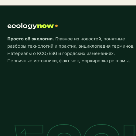
миру — на
человеческие жертвы и
колоссальный ущерб
инфраструктуре — таковы
ecology
предварительные итоги удара
now
стихии, который заставляет
мировое сообщество […]
Просто об экологии.
Главное из новостей, понятные
разборы технологий и практик, энциклопедия терминов,
материалы о КСО/ESG и городских изменениях.
Первичные источники, факт-чек, маркировка рекламы.