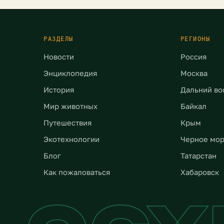
 0,18°C. Последствия […]
количество экстремальн
погодных явлений неукл
растет. Это не […]
РАЗДЕЛЫ
РЕГИОНЫ
Новости
Россия
Энциклопедия
Москва
История
Дальний во
Мир животных
Байкал
Путешествия
Крым
Экотехнологии
Черное мо
Блог
Татарстан
Как пожаловаться
Хабаровск