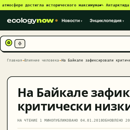
сфере достигла исторического максимума
✎ Антарктида: нов
●
ecology
now
Новости
Энциклопедия
▾
▾
♻
Главная
→
Влияние человека
→
На Байкале зафиксировали критич
На Байкале зафи
критически низки
НА ЧТЕНИЕ 1 МИН
ОПУБЛИКОВАНО
04.01.2018
ОБНОВЛЕНО
20