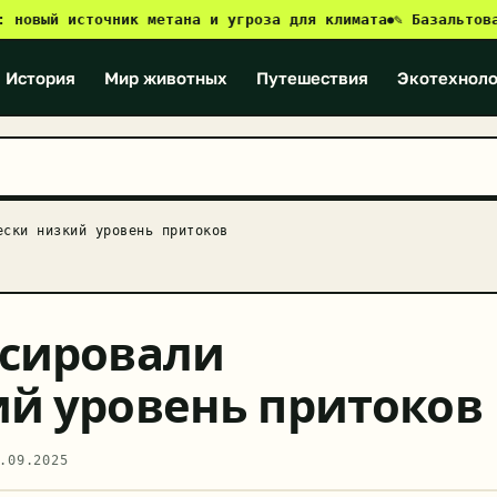
ый источник метана и угроза для климата
✎ Базальтовая ре
●
История
Мир животных
Путешествия
Экотехноло
ески низкий уровень притоков
ксировали
й уровень притоков
.09.2025