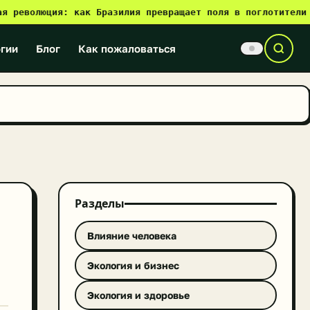
волюция: как Бразилия превращает поля в поглотители CO₂
●
гии
Блог
Как пожаловаться
Разделы
Влияние человека
Экология и бизнес
Экология и здоровье