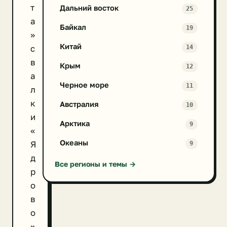
т
Дальний восток
25
а
Байкал
19
»
Китай
с
14
в
Крым
12
а
Черное море
11
л
к
Австралия
10
и
Арктика
9
«
Океаны
Я
9
д
Все регионы и темы →
р
о
в
о
»