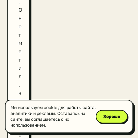
.
О
н
о
т
м
е
т
и
л
,
ч
т
Мы используем cookie для работы сайта,
о
аналитики и рекламы. Оставаясь на
Хорошо
п
сайте, вы соглашаетесь с их
использованием.
о
с