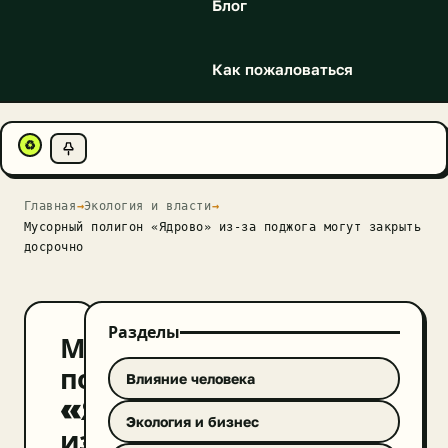
Блог
Как пожаловаться
♻
Главная
→
Экология и власти
→
Мусорный полигон «Ядрово» из-за поджога могут закрыть
досрочно
Разделы
Мусорный
полигон
Влияние человека
«Ядрово»
Экология и бизнес
из-