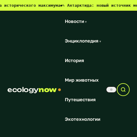
ческого максимума
✎ Антарктида: новый источник метана и 
●
Новости
▾
Энциклопедия
▾
История
Мир животных
ecology
now
Путешествия
Экотехнологии