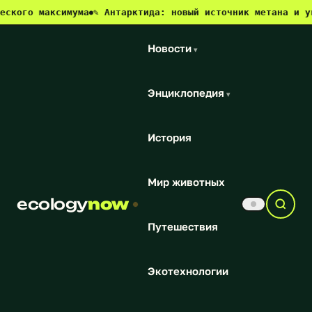
максимума
✎ Антарктида: новый источник метана и угроза дл
●
Новости
▾
Энциклопедия
▾
История
Мир животных
ecology
now
Путешествия
Экотехнологии