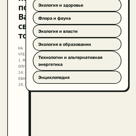
под
Экология и здоровье
Вашингтоном
Флора и фауна
сверхскоростной
Экология и власти
тоннель
Экология в образовании
НА
ЧТЕНИЕ
Технологии и альтернативная
1 МИН
энергетика
ОПУБЛИКОВАНО
24.02.2018
Энциклопедия
ОБНОВЛЕНО
20.09.2025