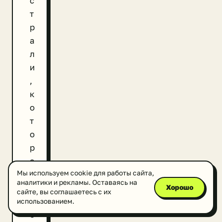
с
т
р
а
л
и
,
к
о
т
о
р
а
Мы используем cookie для работы сайта,
я
аналитики и рекламы. Оставаясь на
с
Хорошо
сайте, вы соглашаетесь с их
о
использованием.
е