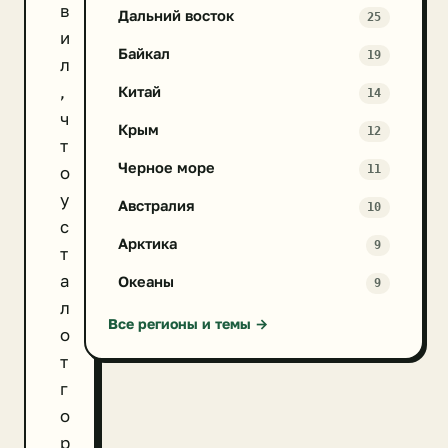
в
Дальний восток
25
и
Байкал
19
л
,
Китай
14
ч
Крым
12
т
Черное море
11
о
у
Австралия
10
с
Арктика
9
т
а
Океаны
9
л
Все регионы и темы →
о
т
г
о
р