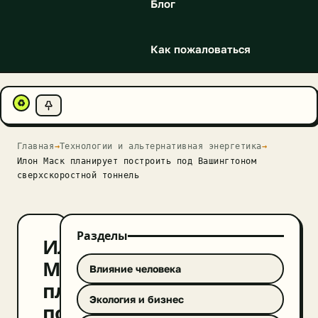
Блог
Как пожаловаться
♻
Главная
→
Технологии и альтернативная энергетика
→
Илон Маск планирует построить под Вашингтоном
сверхскоростной тоннель
Разделы
Илон
Маск
Влияние человека
планирует
Экология и бизнес
построить