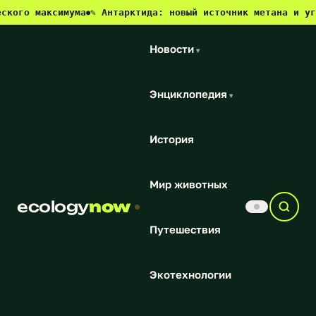
 максимума
✎ Антарктида: новый источник метана и угроза д
●
Новости
▾
Энциклопедия
▾
История
Мир животных
ecology
now
Путешествия
Экотехнологии