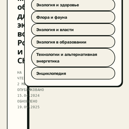
обучение
Экология и здоровье
для
Флора и фауна
экологических
Экология и власти
волонтеров
России
Экология в образовании
и
Технологии и альтернативная
СНГ
энергетика
НА
Энциклопедия
ЧТЕНИЕ
2 МИН
ОПУБЛИКОВАНО
15.04.2024
ОБНОВЛЕНО
19.09.2025