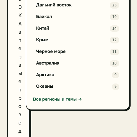
Дальний восток
25
Э
К
Байкал
19
А
Китай
14
в
п
Крым
12
е
Черное море
11
р
Австралия
10
в
ы
Арктика
9
е
Океаны
9
п
р
Все регионы и темы →
о
в
е
д