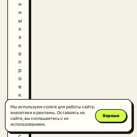
н
н
ы
х
э
к
о
п
р
о
е
к
т
Мы используем cookie для работы сайта,
о
аналитики и рекламы. Оставаясь на
Хорошо
сайте, вы соглашаетесь с их
в
использованием.
,
с