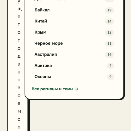
у
щ
Байкал
19
е
Китай
14
г
о
Крым
12
г
Черное море
11
о
Австралия
10
д
а
Арктика
9
в
Океаны
9
с
в
Все регионы и темы →
о
е
м
с
п