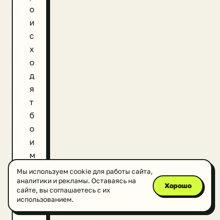
о
и
с
х
о
д
я
т
б
о
и
м
е
Мы используем cookie для работы сайта,
с
аналитики и рекламы. Оставаясь на
Хорошо
сайте, вы соглашаетесь с их
т
использованием.
н