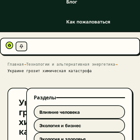
Блог
Как пожаловаться
♻
Главная
→
Технологии и альтернативная энергетика
→
Украине грозит химическая катастрофа
Разделы
Украине
грозит
Влияние человека
химическая
Экология и бизнес
катастрофа
Экология и здоровье