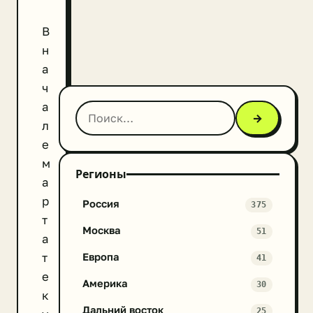
В
н
а
ч
а
→
л
е
м
Регионы
а
р
Россия
375
т
Москва
51
а
т
Европа
41
е
Америка
30
к
Дальний восток
25