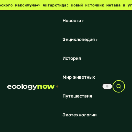
аксимума
✎ Антарктида: новый источник метана и угроза дл
●
Новости
▾
Энциклопедия
▾
История
Мир животных
ecology
now
Путешествия
Экотехнологии