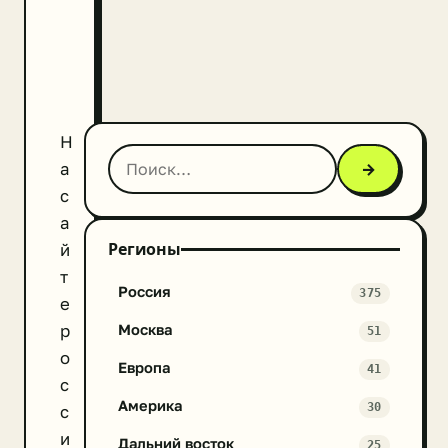
Н
а
→
с
а
Регионы
й
т
Россия
375
е
р
Москва
51
о
Европа
41
с
Америка
30
с
и
Дальний восток
25