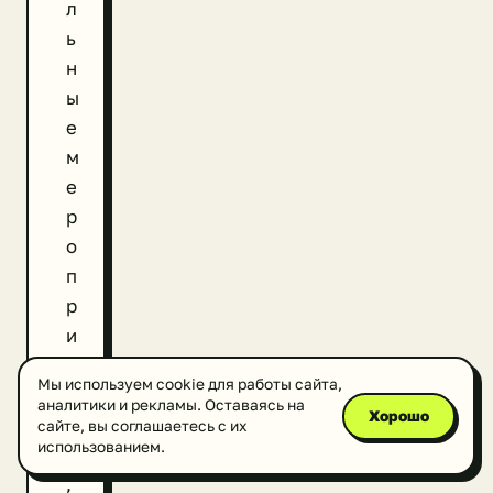
л
ь
н
ы
е
м
е
р
о
п
р
и
я
Мы используем cookie для работы сайта,
т
аналитики и рекламы. Оставаясь на
Хорошо
и
сайте, вы соглашаетесь с их
использованием.
я
,