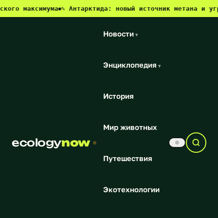
аксимума
✎ Антарктида: новый источник метана и угроза дл
●
Новости
▾
Энциклопедия
▾
История
Мир животных
ecology
now
Путешествия
Экотехнологии