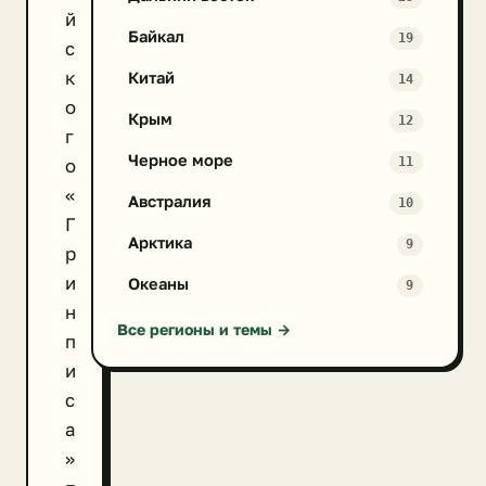
й
Байкал
19
с
к
Китай
14
о
Крым
12
г
Черное море
11
о
«
Австралия
10
Г
Арктика
9
р
и
Океаны
9
н
Все регионы и темы →
п
и
с
а
»