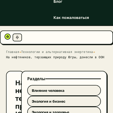
Блог
Как пожаловаться
♻
Главная
→
Технологии и альтернативная энергетика
→
На нефтяников, терзающих природу Югры, донесли в ООН
Разделы
На
нефтяников,
Влияние человека
терзающих
Экология и бизнес
природу
Экология и здоровье