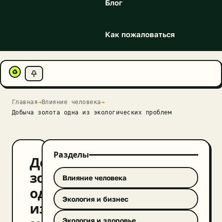
Блог
Как пожаловаться
♻
Главная
→
Влияние человека
→
Добыча золота одна из экологических проблем
Разделы
Добыча
золота
Влияние человека
одна
Экология и бизнес
из
Экология и здоровье