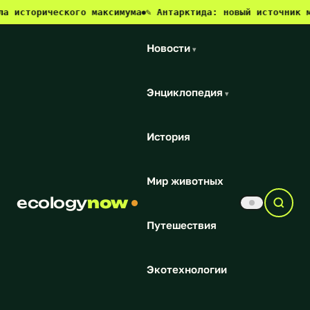
ического максимума
✎ Антарктида: новый источник метана и
●
Новости
▾
Энциклопедия
▾
История
Мир животных
ecology
now
Путешествия
Экотехнологии