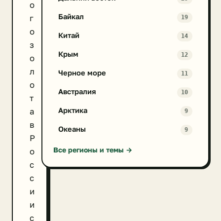
о
Байкал
г
19
о
Китай
14
з
Крым
12
о
л
Черное море
11
о
Австралия
10
т
Арктика
а
9
в
Океаны
9
Р
Все регионы и темы →
о
с
с
и
и
с