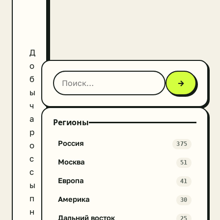
Д
о
б
→
ы
ч
а
Регионы
р
Россия
о
375
с
Москва
51
с
Европа
41
ы
п
Америка
30
н
Дальний восток
25