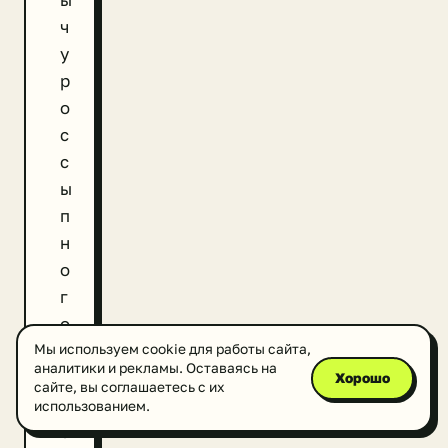
ч
у
р
о
с
с
ы
п
н
о
г
о
з
Мы используем cookie для работы сайта,
аналитики и рекламы. Оставаясь на
о
Хорошо
сайте, вы соглашаетесь с их
л
использованием.
о