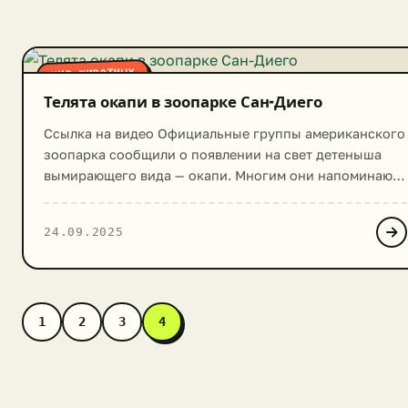
МИР ЖИВОТНЫХ
Телята окапи в зоопарке Сан-Диего
Ссылка на видео Официальные группы американского
зоопарка сообщили о появлении на свет детеныша
вымирающего вида — окапи. Многим они напоминают
зебр и жирафов. Теленка назвали Моси. Для ее мамы
Мбайи он первенец. Персонал назвал его крепким
24.09.2025
самцом. Сотрудники зоопарка также отмечают его
спокойное поведение. В целом шерсть окапи
шоколадного цвета, однако его задняя часть,
передние […]
1
2
3
4