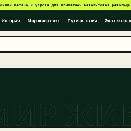
к метана и угроза для климата
✎ Базальтовая революция: к
●
История
Мир животных
Путешествия
Экотехноло
МИР ЖИ