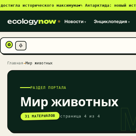
игла исторического максимума
✎ Антарктида: новый источни
●
ecology
now
Новости
Энциклопедия
▾
▾
♻
Главная
→
Мир животных
РАЗДЕЛ ПОРТАЛА
Мир животных
31 МАТЕРИАЛОВ
страница 4 из 4