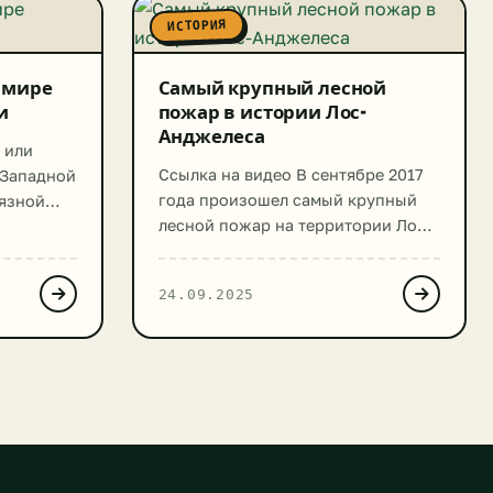
ИСТОРИЯ
в мире
Самый крупный лесной
и
пожар в истории Лос-
Анджелеса
 или
Ссылка на видео В сентябре 2017
 Западной
года произошел самый крупный
рязной
лесной пожар на территории Лос-
иатский
Анджелеса. Огонь охватил 3,5
елял 500
тысячи га деревьев.
чистку.
24.09.2025
Эвакуироваться пришлось 700
ду.
жителям округа. Возгорание
знены
произошло 1 сентября. С тех Лос-
которых
Анджелес был охвачен дымом.
Губернатор Калифорнии Джерри
мусор
Браун и мэр Эрик Гарсетти ввели
тью.
чрезвычайное положение в округе
рекой-
и одноименном мегаполисе.