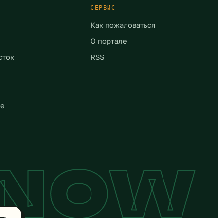
Жителей эвакуировали
СЕРВИС
заблаговременно. […]
Как пожаловаться
О портале
сток
RSS
ре
YNOW