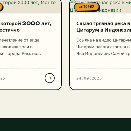
ИСТОРИЯ
 которой 2000 лет,
Самая грязная река 
естаччо
Цитарум в Индонези
печатление от вида
Ссылка на видео Цитарум
 находящегося в
Читарум располагается в
ье города Рим, на
Яве Индонезии. Самой г
 берегу реки Тибр, что
рекой мира ее назвал Аз
ный, ничем не
банк развития, когда выд
ельный холм. В
миллионов долларов на о
025
24.09.2025
ельности же это — одна
Это произошло в 2008 го
ейших в мире свалок,
Участки Цитарума загря
яся еще во времена
настолько, что вода в не
империи. Свалка высотой
местах не контактирует с
ов раскинулась на
воздухом. То есть здесь 
 20,0 тыс. метров
закрывает водоем полнос
ых. Существует
Цитарум стал настоящей 
ие, что в […]
свалкой. […]