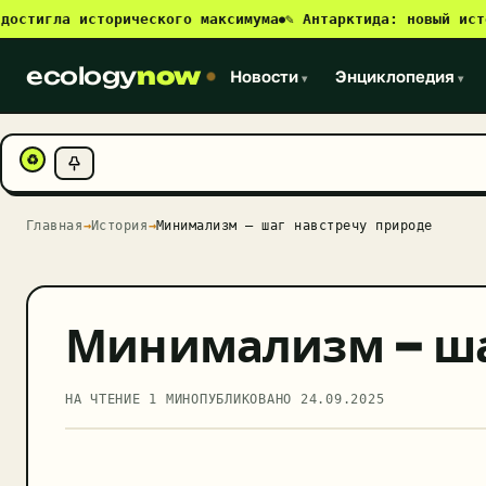
игла исторического максимума
✎ Антарктида: новый источни
●
ecology
now
Новости
Энциклопедия
▾
▾
♻
Главная
→
История
→
Минимализм – шаг навстречу природе
Минимализм – ша
НА ЧТЕНИЕ 1 МИН
ОПУБЛИКОВАНО
24.09.2025