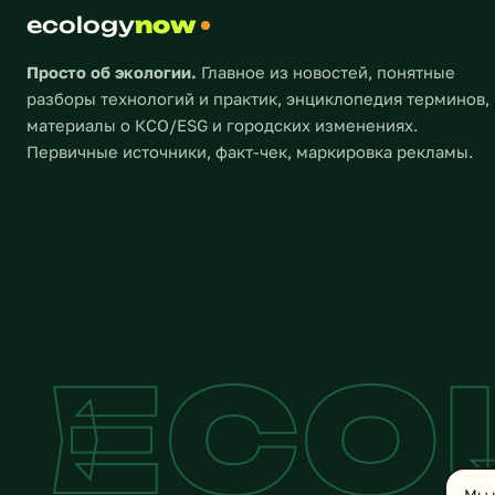
зачастую употребляется в
ecology
now
контексте повышения
среднегодовых температур у
Просто об экологии.
Главное из новостей, понятные
океанской поверхности. Еще […]
разборы технологий и практик, энциклопедия терминов,
материалы о КСО/ESG и городских изменениях.
Первичные источники, факт-чек, маркировка рекламы.
ECO