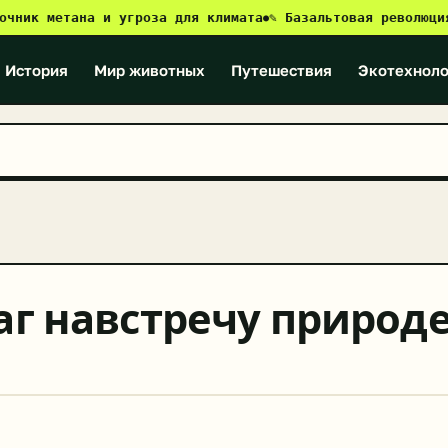
к метана и угроза для климата
✎ Базальтовая революция: ка
●
История
Мир животных
Путешествия
Экотехноло
г навстречу природ