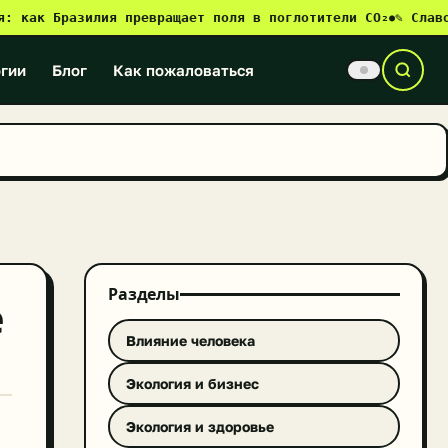
к Бразилия превращает поля в поглотители CO₂
✎ Славонски
●
гии
Блог
Как пожаловаться
Разделы
е
Влияние человека
Экология и бизнес
Экология и здоровье