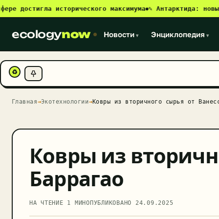
 достигла исторического максимума
✎ Антарктида: новый ис
●
ecology
now
Новости
Энциклопедия
▾
▾
♻
Главная
→
Экотехнологии
→
Ковры из вторичного сырья от Ванес
Ковры из вторичн
Баррагао
НА ЧТЕНИЕ 1 МИН
ОПУБЛИКОВАНО
24.09.2025