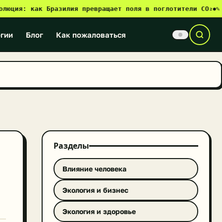
я: как Бразилия превращает поля в поглотители CO₂
✎ Слав
●
гии
Блог
Как пожаловаться
Разделы
ы
Влияние человека
Экология и бизнес
Экология и здоровье