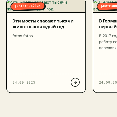
ЭКОТЕХНОЛОГИИ
ЭКОТЕХН
Эти мосты спасают тысячи
В Герма
животных каждый год
первый
fotos fotos
В 2017 го
работу в
перевозк
разработ
лет зани
фирма «A
получила 
а её марш
24.09.2025
24.09.2
под назв
Топливна
поезда р
Перераба
двигател
электрич