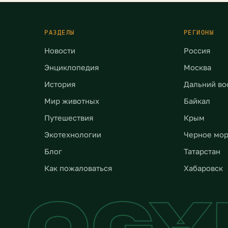
мую для передвижения.
нескольких недель. В кач
шись один […]
надежной основы будут
использовать утрамбова
РАЗДЕЛЫ
РЕГИОНЫ
песок. Пластиковые мод
Новости
Россия
[…]
Энциклопедия
Москва
История
Дальний во
Мир животных
Байкал
Путешествия
Крым
Экотехнологии
Черное мо
Блог
Татарстан
Как пожаловаться
Хабаровск
LOG