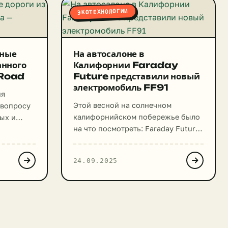
ЭКОТЕХНОЛОГИИ
ьные
На автосалоне в
анного
Калифорнии Faraday
cRoad
Future представили новый
электромобиль FF91
ия
Этой весной на солнечном
 вопросу
калифорнийском побережье было
ых и
на что посмотреть: Faraday Future,
уже долгое время
заключена
позиционирующая себя как
нного и
24.09.2025
«главного конкурента Tesla»,
представила широкой публике
свой дебютный серийный
да дорог
электрокар — FF91. Это не первое
.
появление флагманской модели
трее.
Faraday Future — основанной три
атится до