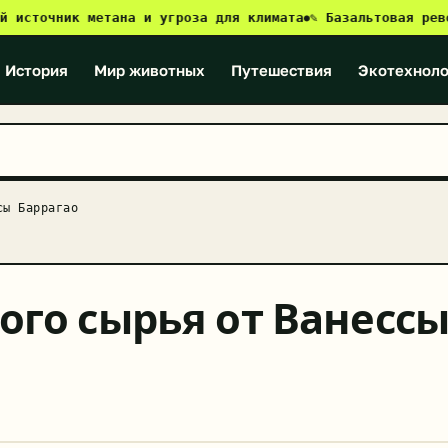
точник метана и угроза для климата
✎ Базальтовая революци
●
История
Мир животных
Путешествия
Экотехноло
сы Баррагао
ого сырья от Ванесс