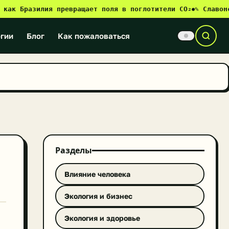
Бразилия превращает поля в поглотители CO₂
✎ Славонски-Бр
●
гии
Блог
Как пожаловаться
Разделы
Влияние человека
Экология и бизнес
Экология и здоровье