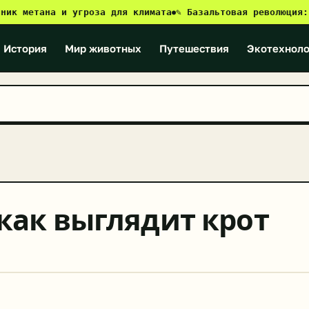
етана и угроза для климата
✎ Базальтовая революция: как 
●
История
Мир животных
Путешествия
Экотехноло
 как выглядит крот