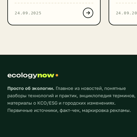
старше 65 лет. На остров, по
ЮНЕСКО. 
понятным причинам, запрещено
активисты
24.09.2025
24.09.2
привозить собак. В разные
он может
периоды популяция кошек на
глобальн
острове росла по разным
Австрали
причинам. Изначально Тасиро […]
количест
цвета – 
поврежде
WWF и ав
называют
катастро
ecology
now
Просто об экологии.
Главное из новостей, понятные
разборы технологий и практик, энциклопедия терминов,
материалы о КСО/ESG и городских изменениях.
Первичные источники, факт-чек, маркировка рекламы.