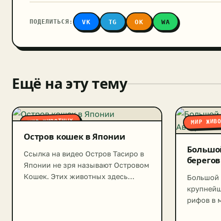
ПОДЕЛИТЬСЯ:
VK
TG
OK
WA
Ещё на эту тему
МИР ЖИВОТНЫХ
МИР ЖИВ
Остров кошек в Японии
Большо
Ссылка на видео Остров Тасиро в
берегов
Японии не зря называют Островом
Кошек. Этих животных здесь
Большой 
значительно больше, чем людей. В
крупнейш
двух поселениях проживает более
рифов в м
100 человек. Более 83% из них –
объектом