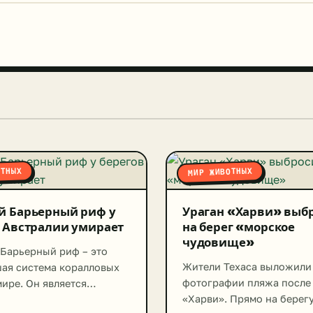
ОТНЫХ
МИР ЖИВОТНЫХ
й Барьерный риф у
Ураган «Харви» выб
 Австралии умирает
на берег «морское
чудовище»
Барьерный риф – это
Жители Техаса выложили
ая система коралловых
фотографии пляжа после
ире. Он является
«Харви». Прямо на берег
 Всемирного наследия