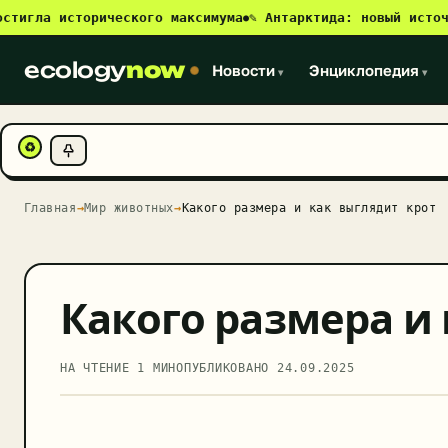
а исторического максимума
✎ Антарктида: новый источник м
●
ecology
now
Новости
Энциклопедия
▾
▾
♻
Главная
→
Мир животных
→
Какого размера и как выглядит крот
Какого размера и
НА ЧТЕНИЕ 1 МИН
ОПУБЛИКОВАНО
24.09.2025