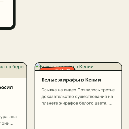
МИР ЖИВОТНЫХ
Белые жирафы в Кении
росил
Ссылка на видео Появилось третье
доказательство существования на
планете жирафов белого цвета. О
необычном животном рассказали
ученым жители Кении.
 урагана
Специалисты сразу отправились
у они