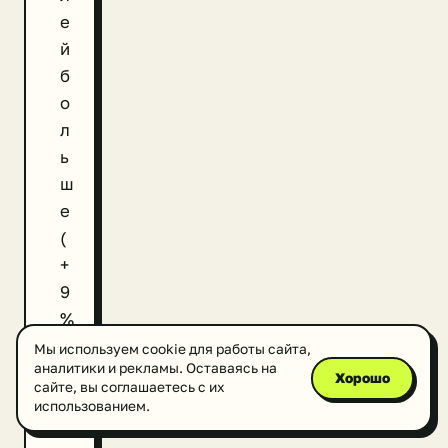
е
й
б
о
л
ь
ш
е
(
+
9
%
)
Мы используем cookie для работы сайта,
аналитики и рекламы. Оставаясь на
.
Хорошо
сайте, вы соглашаетесь с их
Н
использованием.
а