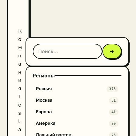
К
о
м
→
п
а
н
Регионы
и
я
Россия
375
T
Москва
51
e
Европа
s
41
l
Америка
30
a
Дальний восток
25