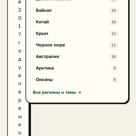
в
2
Байкал
19
0
Китай
14
1
Крым
7
12
г
Черное море
11
о
Австралия
10
д
у
Арктика
9
в
Океаны
9
п
е
Все регионы и темы →
р
в
ы
е
о