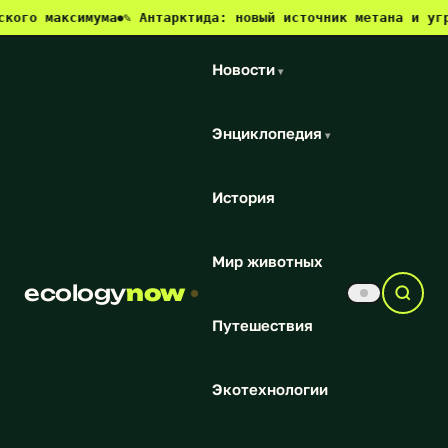
ксимума
✎ Антарктида: новый источник метана и угроза для
●
Новости
▾
Энциклопедия
▾
История
Мир животных
ecology
now
Путешествия
Экотехнологии