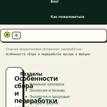
Блог
Как пожаловаться
♻
Главная
→
Энциклопедия
→
Вторичная переработка
→
Особенности сбора и переработки мусора в Швеции
Разделы
Особенности
Влияние человека
сбора
Экология и бизнес
и
Экология и здоровье
переработки
Флора и фауна