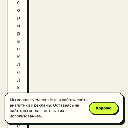
с
о
р
и
р
а
с
к
л
а
д
ы
в
Мы используем cookie для работы сайта,
а
аналитики и рекламы. Оставаясь на
Хорошо
т
сайте, вы соглашаетесь с их
использованием.
ь
е