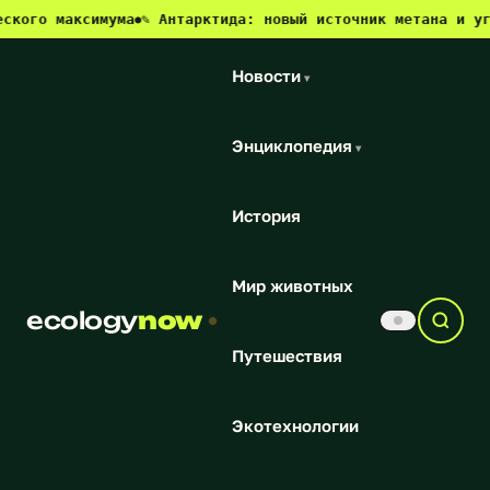
аксимума
✎ Антарктида: новый источник метана и угроза дл
●
Новости
▾
Энциклопедия
▾
История
Мир животных
ecology
now
Путешествия
Экотехнологии