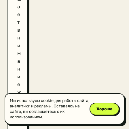
а
е
т
в
н
и
м
а
н
и
е
ж
и
Мы используем cookie для работы сайта,
аналитики и рекламы. Оставаясь на
т
Хорошо
сайте, вы соглашаетесь с их
е
использованием.
л