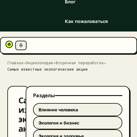
Блог
Как пожаловаться
♻
Главная
→
Энциклопедия
→
Вторичная переработка
→
Самые известные экологические акции
Разделы
Самые
известные
Влияние человека
экологические
Экология и бизнес
акции
Экология и здоровье