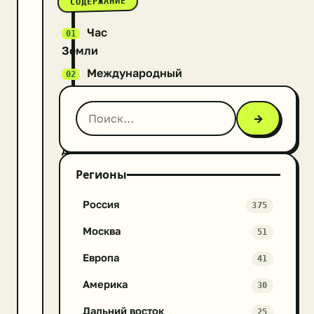
СОДЕРЖАНИЕ
Час
Земли
Международный
день
воды
→
Всемирный
день
посадки
Регионы
леса
Россия
375
«Марш
парков»
Москва
51
Международный
Европа
41
день
Америка
очистки
30
водоемов
Дальний восток
25