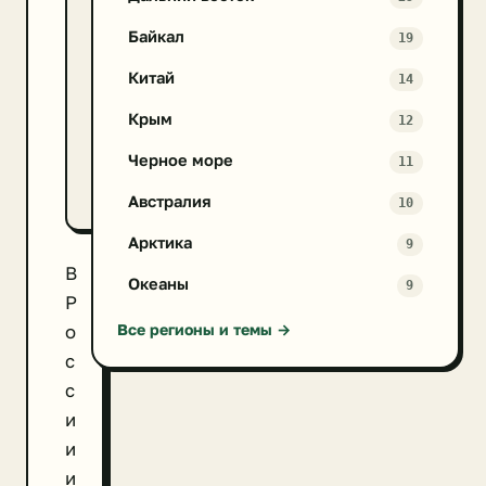
День
Байкал
19
без
автомобиля
Китай
14
«Очистим
Крым
12
планету
Черное море
11
от
мусора»
Австралия
10
Арктика
9
В
Океаны
9
Р
Все регионы и темы →
о
с
с
и
и
и