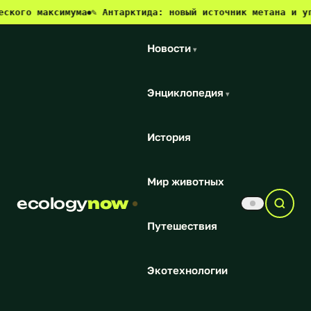
аксимума
✎ Антарктида: новый источник метана и угроза дл
●
Новости
▾
Энциклопедия
▾
История
Мир животных
ecology
now
Путешествия
Экотехнологии