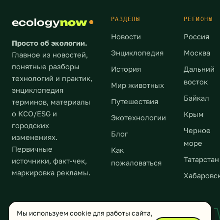
Мобильные
ситуация
автотранспорта.
составляли
устройства
в
В
сырая
РАЗДЕЛЫ
РЕГИОНЫ
ecology
now
связи
республике,
начале
нефть
относятся
Новости
Россия
да
2021
и
Просто об экологии.
к
и
года
нефтепродукты.
Энциклопедия
Москва
Главное из новостей,
той
в
[…]
Основными
понятные разборы
категории
История
Дальний
[…]
покупателями
технологий и практик,
предметов,
восток
Мир животных
были
энциклопедия
которые
Италия,
Байкал
Путешествия
терминов, материалы
подлежать
Франция,
утилизации
о КСО/ESG и
Крым
Экотехнологии
Нидерланды
согласно
городских
Черное
и
Блог
разработанных
изменениях.
Польша.
море
норм
Первичные
Как
В
и
Татарстан
источники, факт-чек,
пожаловаться
настоящий
правил.
маркировка рекламы.
Хабаровс
момент
В
в
противном
ЗКО
случае
ECOLOGYN
представлены
Мы используем cookie для работы сайта,
проблем