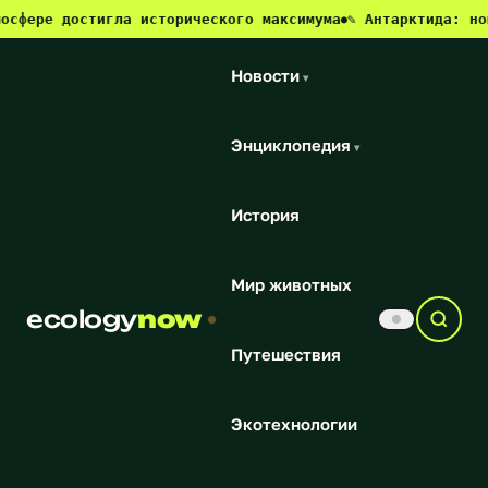
фере достигла исторического максимума
✎ Антарктида: новы
●
Новости
▾
Энциклопедия
▾
История
Мир животных
ecology
now
Путешествия
Экотехнологии