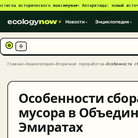
а исторического максимума
✎ Антарктида: новый источник м
●
ecology
now
Новости
Энциклопедия
▾
▾
♻
Главная
→
Энциклопедия
→
Вторичная переработка
→
Особенности с
Особенности сбор
мусора в Объеди
Эмиратах