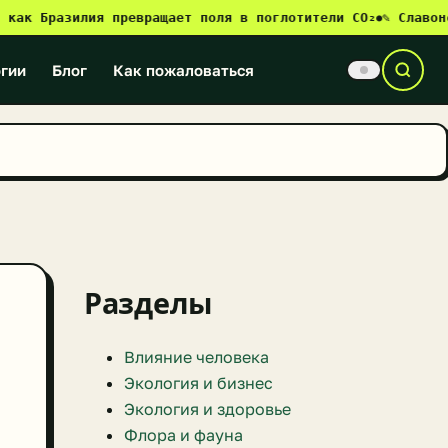
разилия превращает поля в поглотители CO₂
✎ Славонски-Бр
●
гии
Блог
Как пожаловаться
Разделы
Влияние человека
Экология и бизнес
Экология и здоровье
Флора и фауна