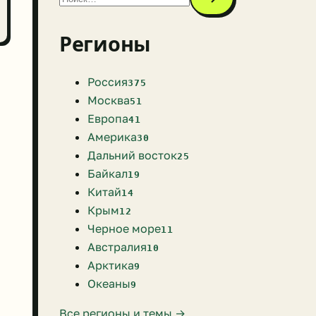
Регионы
Россия
375
Москва
51
Европа
41
Америка
30
Дальний восток
25
Байкал
19
Китай
14
Крым
12
Черное море
11
Австралия
10
Арктика
9
Океаны
9
Все регионы и темы →