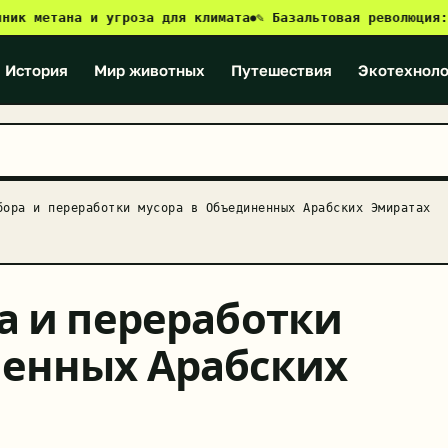
етана и угроза для климата
✎ Базальтовая революция: как Б
●
История
Мир животных
Путешествия
Экотехноло
бора и переработки мусора в Объединенных Арабских Эмиратах
а и переработки
ненных Арабских