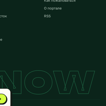
Как пожаловаться
О портале
сток
RSS
ре
YNOW
о