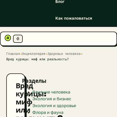
Блог
Как пожаловаться
♻
Главная
→
Энциклопедия
→
Здоровье человека
→
Вред курицы: миф или реальность?
Разделы
Вред
Влияние человека
курицы:
Экология и бизнес
миф
Экология и здоровье
или
Флора и фауна