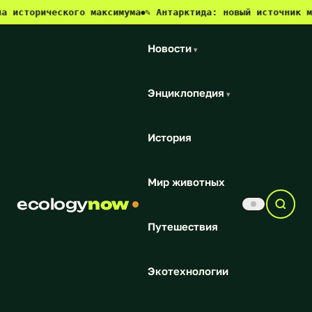
ического максимума
✎ Антарктида: новый источник метана и
●
Новости
▾
Энциклопедия
▾
История
Мир животных
ecology
now
Путешествия
Экотехнологии