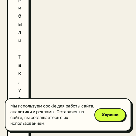
и
б
ы
л
и
.
Т
а
к
,
у
т
в
Мы используем cookie для работы сайта,
аналитики и рекламы. Оставаясь на
е
Хорошо
сайте, вы соглашаетесь с их
р
использованием.
ж