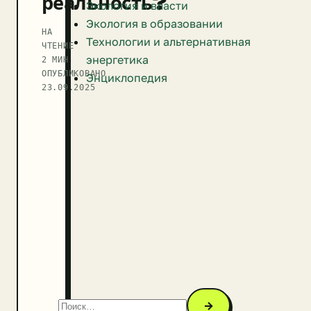
реальность?
Экология и власти
Экология в образовании
НА
Технологии и альтернативная
ЧТЕНИЕ
энергетика
2 МИН
ОПУБЛИКОВАНО
Энциклопедия
23.09.2025
→