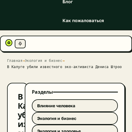
Блог
Как пожаловаться
♻
Главная
→
Экология и бизнес
→
В Калуге убили известного эко-активиста Дениса Штроо
Разделы
В
Калуге
Влияние человека
убили
Экология и бизнес
известного
Экология и здоровье