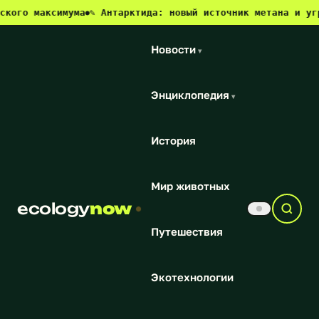
аксимума
✎ Антарктида: новый источник метана и угроза дл
●
Новости
▾
Энциклопедия
▾
История
Мир животных
ecology
now
Путешествия
Экотехнологии