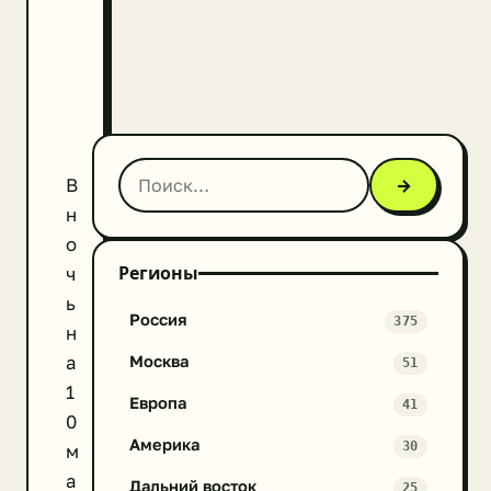
В
→
н
о
Регионы
ч
ь
Россия
375
н
а
Москва
51
1
Европа
41
0
Америка
30
м
а
Дальний восток
25