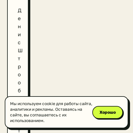
Д
е
н
и
с
Ш
т
р
о
о
б
ы
Мы используем cookie для работы сайта,
л
аналитики и рекламы. Оставаясь на
Хорошо
а
сайте, вы соглашаетесь с их
использованием.
к
т