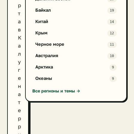
р
Байкал
19
т
а
Китай
14
в
Крым
12
К
Черное море
11
а
л
Австралия
10
у
Арктика
9
г
е
Океаны
9
н
Все регионы и темы →
а
т
е
р
р