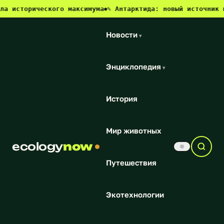
рического максимума
✎ Антарктида: новый источник метана и
●
Новости
▾
Энциклопедия
▾
История
Мир животных
ecology
now
Путешествия
Экотехнологии