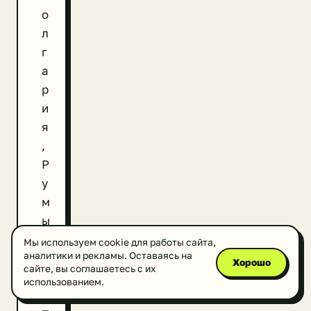
о
л
г
а
р
и
я
,
Р
у
м
ы
н
Мы используем cookie для работы сайта,
аналитики и рекламы. Оставаясь на
и
Хорошо
сайте, вы соглашаетесь с их
я
использованием.
,