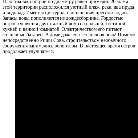
Пластиковый остров по диаметру равен примерно 20 м. На
этой территории расположился уютный пляж, река, два пруда
и водопад. Имеется цистерна, наполненная пресной водой.
Запасы воды пополняются из дождесборника. Гордостью
острова является двухэтажный дом со спальней, гостиной,
кухней и ванной комнатой. Электричеством его питают
солнечные батареи. В доме даже есть солнечная печь! Помимо
непосредственно Риши Сова, строительством необычного
сооружения занимались волонтеры. В настоящее время остров
продолжает улучшаться.