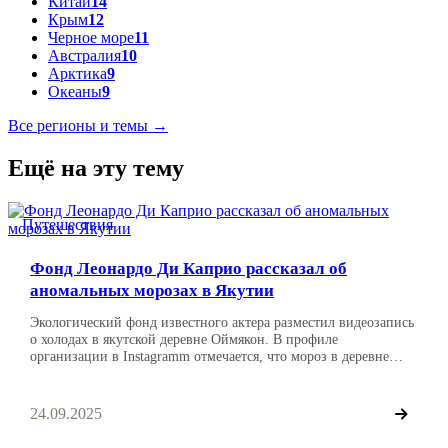
Китай
14
Крым
12
Черное море
11
Австралия
10
Арктика
9
Океаны
9
Все регионы и темы →
Ещё на эту тему
Путешествия
Фонд Леонардо Ди Каприо рассказал об
аномальных морозах в Якутии
Экологический фонд известного актера разместил видеозапись
о холодах в якутской деревне Оймякон. В профиле
организации в Instagramm отмечается, что мороз в деревне
достиг -63 градусов по Цельсию, чего не было с 2003 года.
Также в записи говорится, что Оймякон – самая холодная точка
планеты, в которой живут люди. Авторы публикации
24.09.2025
указывают, что такие температуры могут […]