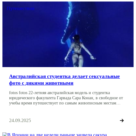
Путешествия
Австралийская студентка делает сексуальные
фото с дикими животными
fotos fotos 22-летняя австралийская модель и студентка
юридического факультета Гарвада Сара Конан, в свободное от
учебы время путешествует по самым живописным местам
планета ради сексуального фото в купальнике. Снимки Конан
публикует в своем Instagram. Ради удачного кадра модель
нередко идет на риск. Например, плавает с акулами и кормит
24.09.2025
их с рук разделанной рыбой. Во время […]