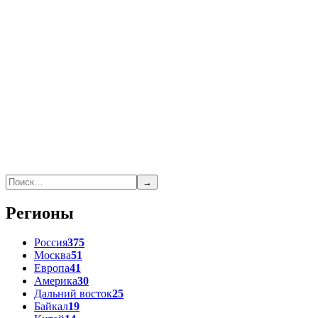
→
Регионы
Россия
375
Москва
51
Европа
41
Америка
30
Дальний восток
25
Байкал
19