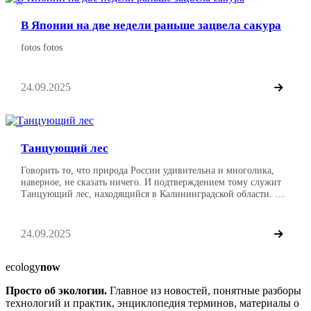
Путешествия
В Японии на две недели раньше зацвела сакура
fotos fotos
24.09.2025
Путешествия
Танцующий лес
Говорить то, что природа России удивительна и многолика,
наверное, не сказать ничего. И подтверждением тому служит
Танцующий лес, находящийся в Калининградской области. В
отличие от пьяного леса Рязанской области, тут нет ни одного
ровного дерева, а каждое из растущих, имеет причудливые
формы вплоть до формы кольца, сердца. Немного истории В
24.09.2025
1961 г на Куршской косе […]
ecology
now
Просто об экологии.
Главное из новостей, понятные разборы
технологий и практик, энциклопедия терминов, материалы о