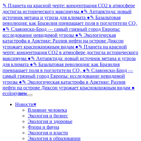
✎ Планета на красной черте: концентрация CO2 в атмосфере
достигла исторического максимума
●
✎ Антарктида: новый
источник метана и угроза для климата
●
✎ Базальтовая
революция: как Бразилия превращает поля в поглотители CO₂
●
✎ Славонски-Брод — самый грязный город Европы:
исследование невидимой угрозы
●
✎ Экологическая
катастрофа в Арктике: Разлив нефти на острове Диксон
угрожает краснокнижным видам
●
✎ Планета на красной
черте: концентрация CO2 в атмосфере достигла исторического
максимума
●
✎ Антарктида: новый источник метана и угроза
для климата
●
✎ Базальтовая революция: как Бразилия
превращает поля в поглотители CO₂
●
✎ Славонски-Брод —
самый грязный город Европы: исследование невидимой
угрозы
●
✎ Экологическая катастрофа в Арктике: Разлив
нефти на острове Диксон угрожает краснокнижным видам
●
ecology
now
Новости
▾
Влияние человека
Экология и бизнес
Экология и здоровье
Флора и фауна
Экология и власти
Экология в образовании