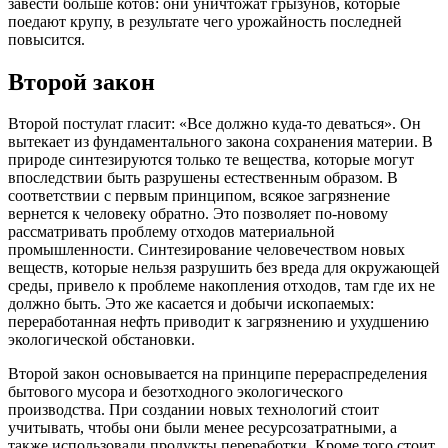
завести больше котов: они уничтожат грызунов, которые
поедают крупу, в результате чего урожайность последней
повысится.
Второй закон
Второй постулат гласит: «Все должно куда-то деваться». Он
вытекает из фундаментального закона сохранения материи. В
природе синтезируются только те вещества, которые могут
впоследствии быть разрушены естественным образом. В
соответствии с первым принципом, всякое загрязнение
вернется к человеку обратно. Это позволяет по-новому
рассматривать проблему отходов материальной
промышленности. Синтезирование человечеством новых
веществ, которые нельзя разрушить без вреда для окружающей
среды, привело к проблеме накопления отходов, там где их не
должно быть. Это же касается и добычи ископаемых:
переработанная нефть приводит к загрязнению и ухудшению
экологической обстановки.
Второй закон основывается на принципе перераспределения
бытового мусора и безотходного экологического
производства. При создании новых технологий стоит
учитывать, чтобы они были менее ресурсозатратными, а
также использовали продукты переработки. Кроме того стоит