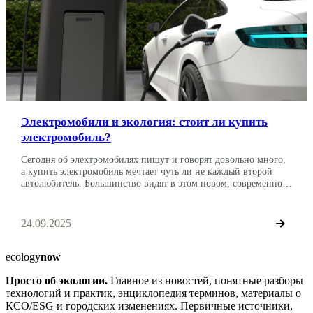
Электромобили и экология: стоит ли купить
электромобиль?
Сегодня об электромобилях пишут и говорят довольно много,
а купить электромобиль мечтает чуть ли не каждый второй
автолюбитель. Большинство видят в этом новом, современном
виде транспорта не только максимальный комфорт, но и
абсолютную безопасность для здоровья своих близких и
защиты экологии. Другие, наоборот, уверены, что в
24.09.2025
электрокарах скрыт определенный риск как для человека, так и
для окружающей […]
ecology
now
Просто об экологии.
Главное из новостей, понятные разборы
технологий и практик, энциклопедия терминов, материалы о
КСО/ESG и городских изменениях. Первичные источники,