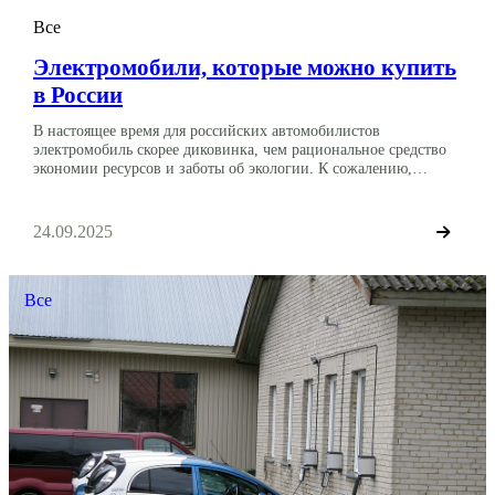
Все
Электромобили, которые можно купить
в России
В настоящее время для российских автомобилистов
электромобиль скорее диковинка, чем рациональное средство
экономии ресурсов и заботы об экологии. К сожалению,
развитие рынка автомобилей на электродвигателях в нашей
стране идет слишком медленными темпами, и этому есть ряд
причин: Несмотря на все неудобства использования,
24.09.2025
автомобили на электродвигателе все-таки есть в продаже.
Владельцы находят в них свои […]
Все