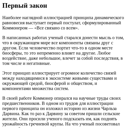
Первый закон
Наиболее наглядной иллюстрацией принципа динамического
равновесия выступает первый постулат, сформулированный
Коммонером — «Все связано со всем».
В написанных работах ученый старался донести мысль о том,
что в окружающем мире все компоненты связаны друг с
другом. Если человечество портит что-то в одном месте
биосферы, то это непременно влияет на другие. Любое
воздействие, даже небольшое, влечет за собой последствия, в
том числе и негативные.
Этот принцип иллюстрирует огромное количество связей
между находящимися в экосистеме живыми существами и
окружающей средой, биосферой и обществом, и
компонентами множества систем.
В своей работе Коммонер опирался на научные труды своих
предшественников. В одном из трудов для иллюстрации
первого принципа он изложил историю из жизни Чарльза
Дарвина. Как то раз к Дарвину за советом пришли сельские
жители. Они просили ученого подсказать им, как поднять
урожайность гречневой крупы. На что ученый посоветовал