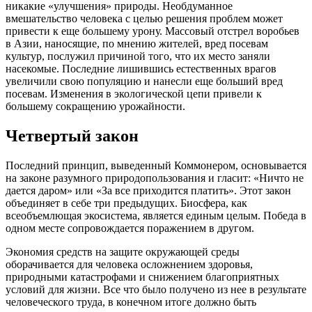
никакие «улучшения» природы. Необдуманное
вмешательство человека с целью решения проблем может
привести к еще большему урону. Массовый отстрел воробьев
в Азии, наносящие, по мнению жителей, вред посевам
культур, послужил причиной того, что их место заняли
насекомые. Последние лишившись естественных врагов
увеличили свою популяцию и нанесли еще больший вред
посевам. Изменения в экологической цепи привели к
большему сокращению урожайности.
Четвертый закон
Последний принцип, выведенный Коммонером, основывается
на законе разумного природопользования и гласит: «Ничто не
дается даром» или «За все приходится платить». Этот закон
объединяет в себе три предыдущих. Биосфера, как
всеобъемлющая экосистема, является единым целым. Победа в
одном месте сопровождается поражением в другом.
Экономия средств на защите окружающей среды
оборачивается для человека осложнением здоровья,
природными катастрофами и снижением благоприятных
условий для жизни. Все что было получено из нее в результате
человеческого труда, в конечном итоге должно быть