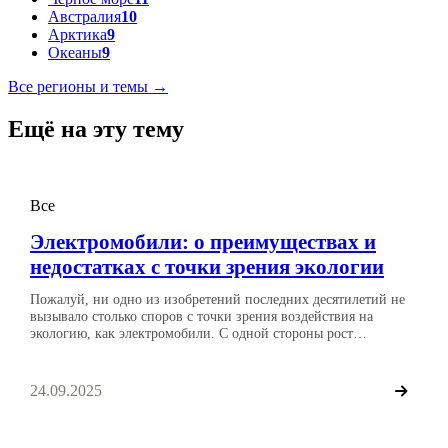
Австралия
10
Арктика
9
Океаны
9
Все регионы и темы →
Ещё на эту тему
Все
Электромобили: о преимуществах и
недостатках с точки зрения экологии
Пожалуй, ни одно из изобретений последних десятилетий не
вызывало столько споров с точки зрения воздействия на
экологию, как электромобили. С одной стороны рост
популярности автомобилей подобного рода действительно
должен оказывать благоприятное воздействие на окружающую
среду за счет сокращения объема выбросов вредных веществ в
24.09.2025
процессе их эксплуатации. С другой стороны само
производство машин работающих на основе […]