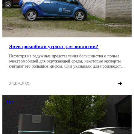
Электромобили угроза для экологии?
Несмотря на радужные представления большинства о пользе
электромобилей для окружающей среды, некоторые эксперты
считают это большим мифом. Они указываю: для производства
электричества используются угольные электростанции. Они
выбрасывают в атмосферу большое количество углекислого
газа. Однако ученые посчитали и выяснили, что эта теория не
24.09.2025
верна. Вред электромобилей В электромобильный заговор на
полном серьезе верят многие известные личности […]
Все