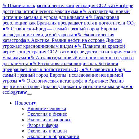
✎ Планета на красной черте: концентрация CO2 в атмосфере
достигла исторического максимума
●
✎ Антарктида: новый
источник метана и угроза для климата
●
✎ Базальтовая
революция: как Бразилия превращает поля в поглотители CO₂
●
✎ Славонски-Брод — самый грязный город Европы:
исследование невидимой угрозы
●
✎ Экологическая
катастрофа в Арктике: Разлив нефти на острове Диксон
угрожает краснокнижным видам
●
✎ Планета на красной
черте: концентрация CO2 в атмосфере достигла исторического
максимума
●
✎ Антарктида: новый источник метана и угроза
для климата
●
✎ Базальтовая революция: как Бразилия
превращает поля в поглотители CO₂
●
✎ Славонски-Брод —
самый грязный город Европы: исследование невидимой
угрозы
●
✎ Экологическая катастрофа в Арктике: Разлив
нефти на острове Диксон угрожает краснокнижным видам
●
ecology
now
Новости
▾
Влияние человека
Экология и бизнес
Экология и здоровье
Флора и фауна
Экология и власти
Экология в образовании