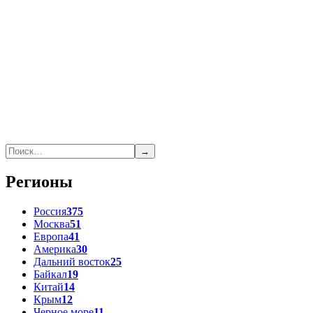
→
Регионы
Россия
375
Москва
51
Европа
41
Америка
30
Дальний восток
25
Байкал
19
Китай
14
Крым
12
Черное море
11