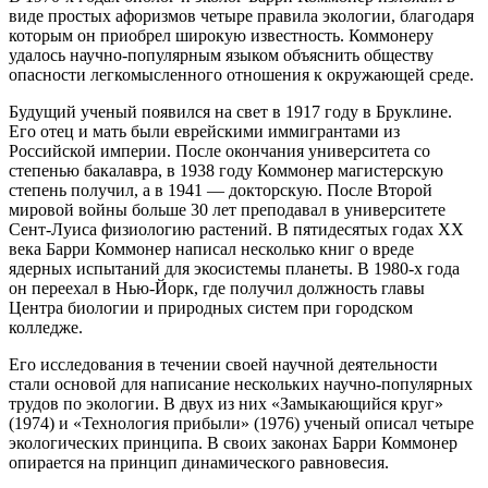
виде простых афоризмов четыре правила экологии, благодаря
которым он приобрел широкую известность. Коммонеру
удалось научно-популярным языком объяснить обществу
опасности легкомысленного отношения к окружающей среде.
Будущий ученый появился на свет в 1917 году в Бруклине.
Его отец и мать были еврейскими иммигрантами из
Российской империи. После окончания университета со
степенью бакалавра, в 1938 году Коммонер магистерскую
степень получил, а в 1941 — докторскую. После Второй
мировой войны больше 30 лет преподавал в университете
Сент-Луиса физиологию растений. В пятидесятых годах XX
века Барри Коммонер написал несколько книг о вреде
ядерных испытаний для экосистемы планеты. В 1980-х года
он переехал в Нью-Йорк, где получил должность главы
Центра биологии и природных систем при городском
колледже.
Его исследования в течении своей научной деятельности
стали основой для написание нескольких научно-популярных
трудов по экологии. В двух из них «Замыкающийся круг»
(1974) и «Технология прибыли» (1976) ученый описал четыре
экологических принципа. В своих законах Барри Коммонер
опирается на принцип динамического равновесия.